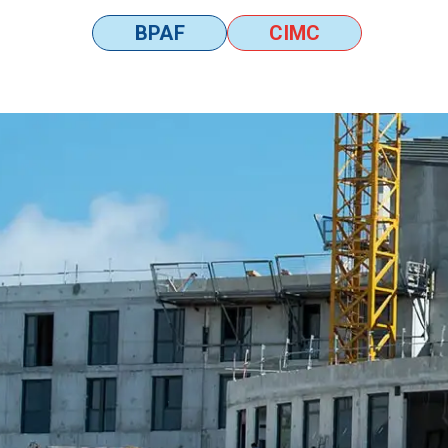
BPAF
CIMC