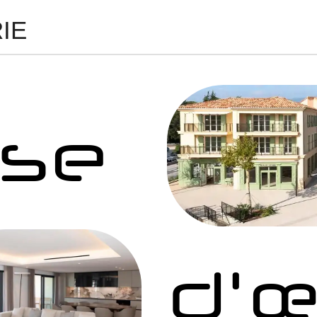
IE
ise
d'